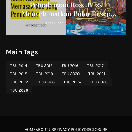
Petualangan Rose Bliss
Menyelamatkan Buku Resep
Keluarga
Bacaan Ipeh
-
Juli 08, 2026
Main Tags
TBU 2014
TBU 2015
TBU 2016
TBU 2017
TBU 2018
TBU 2019
TBU 2020
TBU 2021
TBU 2022
TBU 2023
TBU 2024
TBU 2025
TBU 2026
HOME
ABOUT US
PRIVACY POLICY
DISCLOSURE