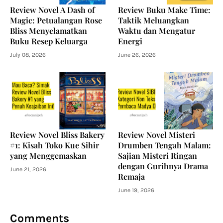
Review Novel A Dash of
Review Buku Make Time:
Magic: Petualangan Rose
Taktik Meluangkan
Bliss Menyelamatkan
Waktu dan Mengatur
Buku Resep Keluarga
Energi
July 08, 2026
June 26, 2026
Review Novel Bliss Bakery
Review Novel Misteri
#1: Kisah Toko Kue Sihir
Drumben Tengah Malam:
yang Menggemaskan
Sajian Misteri Ringan
dengan Gurihnya Drama
June 21, 2026
Remaja
June 19, 2026
Comments