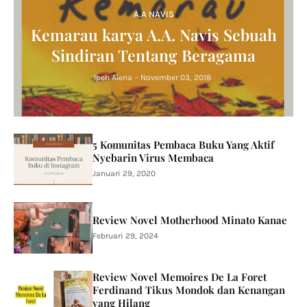
A.A NAVIS
Kemarau karya A.A. Navis Sebuah
Sindiran Tentang Beragama
Ipeh Alena
-
November 03, 2018
5 Komunitas Pembaca Buku Yang Aktif
Nyebarin Virus Membaca
Januari 29, 2020
Review Novel Motherhood Minato Kanae
Februari 29, 2024
Review Novel Memoires De La Foret
Ferdinand Tikus Mondok dan Kenangan
yang Hilang