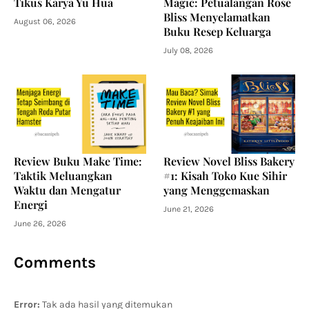
Tikus Karya Yu Hua
Magic: Petualangan Rose
Bliss Menyelamatkan
August 06, 2026
Buku Resep Keluarga
July 08, 2026
Review Buku Make Time:
Review Novel Bliss Bakery
Taktik Meluangkan
#1: Kisah Toko Kue Sihir
Waktu dan Mengatur
yang Menggemaskan
Energi
June 21, 2026
June 26, 2026
Comments
Error:
Tak ada hasil yang ditemukan