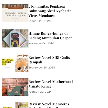
5 Komunitas Pembaca
Buku Yang Aktif Nyebarin
Virus Membaca
Januari 29, 2020
Himne Bunga-bunga di
Ladang Kumpulan Cerpen
November 04, 2020
Review Novel SIBI Gadis
Rempah
September 25, 2025
Review Novel Motherhood
Minato Kanae
Februari 29, 2024
Review Novel Memoires