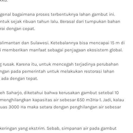
kku.
genal bagaimana proses terbentuknya lahan gambut ini.
entuk sejak ribuan tahun lalu. Berasal dari tumpukan bahan
urai dengan cepat.
limantan dan Sulawesi. Ketebalannya bisa mencapai 15 m di
ini memberikan manfaat sebagai penjagaan ekosistem global.
 rusak. Karena itu, untuk mencegah terjadinya perubahan
ongan pada pemerintah untuk melakukan restorasi lahan
ada dengan tepat.
leh Saharjo, diketahui bahwa kerusakan gambut setebal 10
enghilangkan kapasitas air sebesar 650 m3Ha-1. Jadi, kalau
luas 3000 Ha maka setara dengan penghilangan air sebesar
kekeringan yang ekstrim. Sebab, simpanan air pada gambut