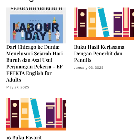
Dari Chicago ke Dunia:
Buku Hasil Kerjasama
Menelusuri Sejarah Hari
Dengan Penerbit dan
Buruh dan Asal Usul
Penulis
Perjuangan Pekerja – EF
January 02, 2025
EFEKTA English for
Adults
May 27, 2025
16 Buku Favorit