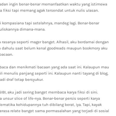
adan ingin benar-benar memanfaatkan waktu yang istimewa
aca fiksi tapi memang agak tersendat untuk nulis ulasan.
i kompasiana tapi setelahnya, mandeg lagi. Benar-benar
nuliskannya dimana-mana.
 rasanya seperti mager banget. Alhasil, aku berdamai dengan
toh dahulu saat belum kenal goodreads maupun bookmory aku
bacaan.
baca dan menikmati bacaan yang ada saat ini. Kalaupun mau
i menulis panjang seperti ini. Kalaupun nanti tayang di blog,
di draf tetap bersyukur.
BI, aku jadi sering banget membaca karya fiksi di sini.
unsur slice of life-nya. Benar-benar persis seperti karya
lematika kehidupannya tuh dibilang berat, iya. Tapi, kayak
rasa relate banget sama permasalahan yang terjadi di sosial