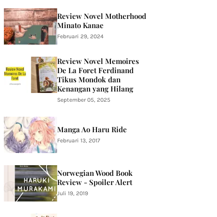
Review Novel Motherhood
Minato Kanae
Februari 29, 2024
Review Novel Memoires
De La Foret Ferdinand
Tikus Mondok dan
Kenangan yang Hilang
September 05, 2025
Manga Ao Haru Ride
Februari 13, 2017
Norwegian Wood Book
Review - Spoiler Alert
Juli 19, 2019