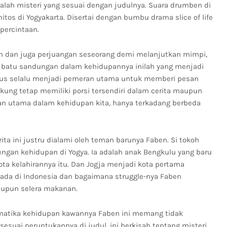
alah misteri yang sesuai dengan judulnya. Suara drumben di
os di Yogyakarta. Disertai dengan bumbu drama slice of life
percintaan.
n dan juga perjuangan seseorang demi melanjutkan mimpi,
 batu sandungan dalam kehidupannya inilah yang menjadi
harus selalu menjadi pemeran utama untuk memberi pesan
ung tetap memiliki porsi tersendiri dalam cerita maupun
ran utama dalam kehidupan kita, hanya terkadang berbeda
ita ini justru dialami oleh teman barunya Faben. Si tokoh
ngan kehidupan di Yogya. Ia adalah anak Bengkulu yang baru
kota kelahirannya itu. Dan Jogja menjadi kota pertama
 ada di Indonesia dan bagaimana struggle-nya Faben
upun selera makanan.
ematika kehidupan kawannya Faben ini memang tidak
 sesuai peruntukannya di judul, ini berkisah tentang misteri