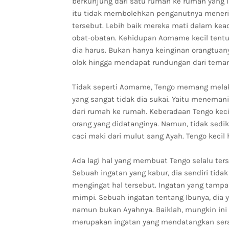
berkunjung dari satu rumah ke rumah yang l
itu tidak membolehkan penganutnya menerim
tersebut. Lebih baik mereka mati dalam k
obat-obatan. Kehidupan Aomame kecil tentuny
dia harus. Bukan hanya keinginan orangtuany
olok hingga mendapat rundungan dari teman
Tidak seperti Aomame, Tengo memang melak
yang sangat tidak dia sukai. Yaitu menema
dari rumah ke rumah. Keberadaan Tengo keci
orang yang didatanginya. Namun, tidak sedi
caci maki dari mulut sang Ayah. Tengo kecil
Ada lagi hal yang membuat Tengo selalu ter
Sebuah ingatan yang kabur, dia sendiri tida
mengingat hal tersebut. Ingatan yang tampa
mimpi. Sebuah ingatan tentang Ibunya, dia ya
namun bukan Ayahnya. Baiklah, mungkin ini 
merupakan ingatan yang mendatangkan seran