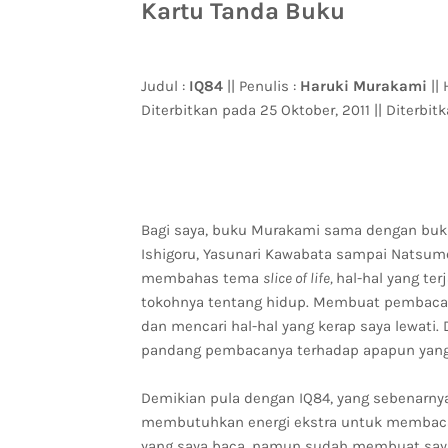
Kartu Tanda Buku
Judul :
IQ84
|| Penulis :
Haruki Murakami
|| 
Diterbitkan pada 25 Oktober, 2011 || Diterbit
Bagi saya, buku Murakami sama dengan buku-
Ishigoru, Yasunari Kawabata sampai Natsum
membahas tema
slice of life,
hal-hal yang te
tokohnya tentang hidup. Membuat pembaca sep
dan mencari hal-hal yang kerap saya lewat
pandang pembacanya terhadap apapun yang a
Demikian pula dengan IQ84, yang sebenarny
membutuhkan energi ekstra untuk membacan
yang saya baca, namun sudah membuat saya m