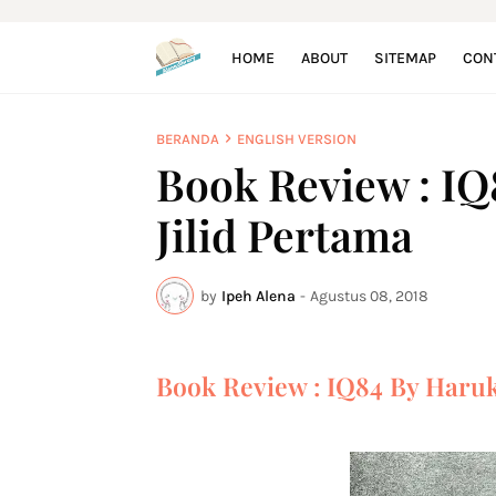
HOME
ABOUT
SITEMAP
CON
BERANDA
ENGLISH VERSION
Book Review : I
Jilid Pertama
by
Ipeh Alena
-
Agustus 08, 2018
Book Review : IQ84 By Haruk