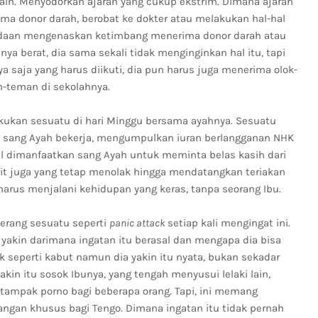
ain. Menyodorkan ajaran yang cukup ekstrim. Dimana ajaran
a donor darah, berobat ke dokter atau melakukan hal-hal
eadaan mengenaskan ketimbang menerima donor darah atau
a berat, dia sama sekali tidak menginginkan hal itu, tapi
a saja yang harus diikuti, dia pun harus juga menerima olok-
-teman di sekolahnya.
ukan sesuatu di hari Minggu bersama ayahnya. Sesuatu
ni sang Ayah bekerja, mengumpulkan iuran berlangganan NHK
l dimanfaatkan sang Ayah untuk meminta belas kasih dari
kit juga yang tetap menolak hingga mendatangkan teriakan
 harus menjalani kehidupan yang keras, tanpa seorang Ibu.
serang sesuatu seperti
panic attack
setiap kali mengingat ini.
k yakin darimana ingatan itu berasal dan mengapa dia bisa
k seperti kabut namun dia yakin itu nyata, bukan sekadar
kin itu sosok Ibunya, yang tengah menyusui lelaki lain,
tampak porno bagi beberapa orang. Tapi, ini memang
gan khusus bagi Tengo. Dimana ingatan itu tidak pernah