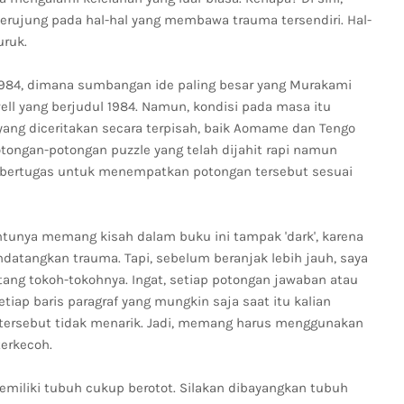
erujung pada hal-hal yang membawa trauma tersendiri. Hal-
ruk.
un 1984, dimana sumbangan ide paling besar yang Murakami
ll yang berjudul 1984. Namun, kondisi pada masa itu
 yang diceritakan secara terpisah, baik Aomame dan Tengo
otongan-potongan puzzle yang telah dijahit rapi namun
g bertugas untuk menempatkan potongan tersebut sesuai
entunya memang kisah dalam buku ini tampak 'dark', karena
datangkan trauma. Tapi, sebelum beranjak lebih jauh, saya
tang tokoh-tokohnya. Ingat, setiap potongan jawaban atau
tiap baris paragraf yang mungkin saja saat itu kalian
tersebut tidak menarik. Jadi, memang harus menggunakan
erkecoh.
iliki tubuh cukup berotot. Silakan dibayangkan tubuh