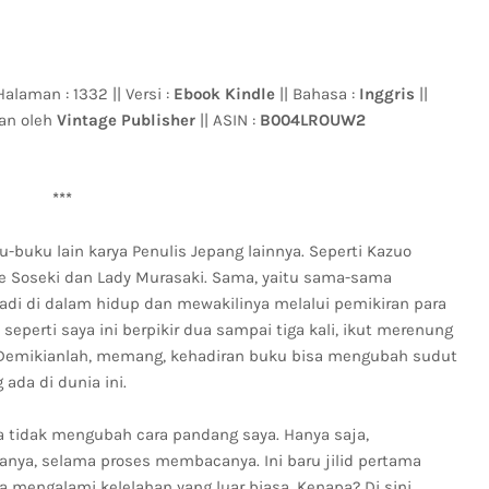
Halaman : 1332 || Versi :
Ebook Kindle
|| Bahasa :
Inggris
||
kan oleh
Vintage Publisher
|| ASIN :
B004LROUW2
***
buku lain karya Penulis Jepang lainnya. Seperti Kazuo
e Soseki dan Lady Murasaki. Sama, yaitu sama-sama
rjadi di dalam hidup dan mewakilinya melalui pemikiran para
erti saya ini berpikir dua sampai tiga kali, ikut merenung
i. Demikianlah, memang, kehadiran buku bisa mengubah sudut
da di dunia ini.
a tidak mengubah cara pandang saya. Hanya saja,
ya, selama proses membacanya. Ini baru jilid pertama
engalami kelelahan yang luar biasa. Kenapa? Di sini,