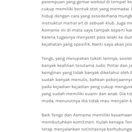
perempuan yang gemar
workout
di tempat ke
cukup memiliki bentuk otot yang memadai.
hidup dengan cara yang sesederhana mungkin
instruktur
martial art
di sebuah klub. Juga me
Aomame ini di mata saya tampak seperti kar
Karena tugasnya menyeret para lelaki ke duni
kejahatan yang spesifik. Nanti saya akan jela
Tengo, yang merupakan tokoh lainnya, seoran
banyak keahlian terutama Judo. Pintar dan j
keinginan yang tidak banyak diketahui oleh 
sudah banyak menulis, bahkan pekerjaanny
pada kejadian-kejadian yang cukup menguras
yang sudah memiliki suami dan anak. Dia 
muda, menurutnya dia tidak mau menjalin 
Baik Tengo dan Aomame memiliki kesamaan,
membutuhkan komitmen. Itulah kenapa Ten
tetap menjalankan rutinitasnya berhubungan 