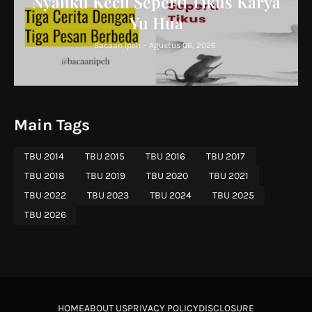
Nyaliku Kecil Seperti Tikus Karya
Yu Hua
Bacaan Ipeh
-
Agustus 06, 2026
Main Tags
TBU 2014
TBU 2015
TBU 2016
TBU 2017
TBU 2018
TBU 2019
TBU 2020
TBU 2021
TBU 2022
TBU 2023
TBU 2024
TBU 2025
TBU 2026
HOME
ABOUT US
PRIVACY POLICY
DISCLOSURE