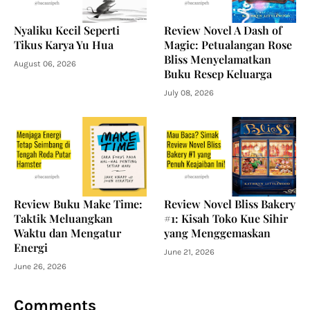
Nyaliku Kecil Seperti
Review Novel A Dash of
Tikus Karya Yu Hua
Magic: Petualangan Rose
Bliss Menyelamatkan
August 06, 2026
Buku Resep Keluarga
July 08, 2026
Review Buku Make Time:
Review Novel Bliss Bakery
Taktik Meluangkan
#1: Kisah Toko Kue Sihir
Waktu dan Mengatur
yang Menggemaskan
Energi
June 21, 2026
June 26, 2026
Comments