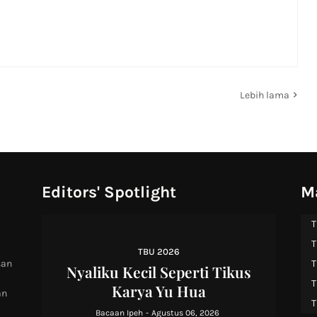
Lebih lama
Editors' Spotlight
M
T
T
TBU 2026
san
T
Nyaliku Kecil Seperti Tikus
T
Karya Yu Hua
an
T
Bacaan Ipeh
-
Agustus 06, 2026