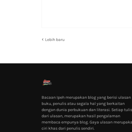
Lebih baru
Bacaan Ipeh merupakan blog yang berisi ulasan
buku, penulis atau segala hal yang berkaitan
dengan dunia perbukuan dan literasi. Setiap tuli
dari ulasan, merupakan hasil pengalaman
membaca empunya blog. Gaya ulasan merupak
ciri khas dari penulis sendiri.