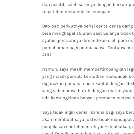
dan positif, salah satunya dengan berkump
target dan menunda kesenangan.
Bab-bab berikutnya berisi cerita-cerita dari
bisa menghapal alquran saat usianya tidak l
syahid, jenazahnya dimandikan oleh para mal
pemahaman bagi pembacanya. Tentunya ini 
AHLI.
Namun, saya masih mempertimbangkan lagi
yang masih pemula kemudian mendadak bosa
digunakan penulis masih kental dengan 'di
yang sebenarnya butuh dengan materi yang a
ada kemungkinan banyak pembaca merasa a
Saya tidak ingin denial, karena bagi saya 
akan membuat saya justru tidak mendapat ap
penjelasan contoh-contoh yang dijabarkan, s
gagal. Demikian pendapat saya. Gagal, karena