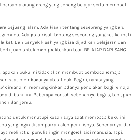
ul bersama orang-orang yang senang belajar serta membuat
 para pejuang islam. Ada kisah tentang seseorang yang baru
agi muda. Ada pula kisah tentang seseorang yang ketika mati
aikat. Dan banyak kisah yang bisa dijadikan pelajaran dan
bertujuan untuk mempraktekkan teori BELAJAR DARI SANG
, apakah buku ini tidak akan membuat pembaca remaja
n saat membacanya atau tidak. Begini, narasi yang
kte' dimana ini memungkinkan adanya penolakan bagi remaja
da di buku ini. Beberapa contoh sebenarnya bagus, tapi, pun
neh dan jemu.
berusaha untuk menutupi kesan saya saat membaca buku ini
a yang ingin disampaikan oleh penulisnya. Sebenarnya, dari
aya melihat si penulis ingin mengorek sisi manusia. Tapi,
 alih-alih mengenal diri sendiri kala malas datang, penulis