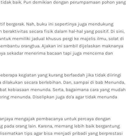
 tidak baik. Pun demikian dengan perumpamaan pohon yang
if bergerak. Nah, buku ini sepertinya juga mendukung
beraktivitas secara fisik dalam hal-hal yang positif. Di sini,
k memiliki jadual khusus pergi ke majelis ilmu, solat di
 membantu orangtua. Ajakan ini sambil dijelaskan maknanya
nya sekadar menerima bacaan tapi juga mencerna dan
rapa kegiatan yang kurang berfaedah jika tidak diiringi
a dilakukan secara berlebihan. Dan, sampai di bab Menunda,
ibat kebiasaan menunda. Serta, bagaimana cara yang mudah
sering menunda. Diselipkan juga do'a agar tidak menunda
a Sanjaya mengajak pembacanya untuk percaya dengan
g pada orang lain. Karena, memang lebih baik bergantung
disematkan tips agar bisa menjadi pribadi yang berprestasi