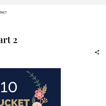
TACT
art 2