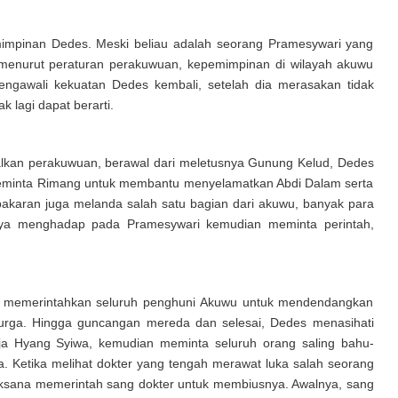
mpinan Dedes. Meski beliau adalah seorang Pramesywari yang
i menurut peraturan perakuwuan, kepemimpinan di wilayah akuwu
engawali kekuatan Dedes kembali, setelah dia merasakan tidak
k lagi dapat berarti.
alkan perakuwuan, berawal dari meletusnya Gunung Kelud, Dedes
eminta Rimang untuk membantu menyelamatkan Abdi Dalam serta
bakaran juga melanda salah satu bagian dari akuwu, banyak para
nya menghadap pada Pramesywari kemudian meminta perintah,
ri memerintahkan seluruh penghuni Akuwu untuk mendendangkan
urga. Hingga guncangan mereda dan selesai, Dedes menasihati
a Hyang Syiwa, kemudian meminta seluruh orang saling bahu-
 Ketika melihat dokter yang tengah merawat luka salah seorang
jaksana memerintah sang dokter untuk membiusnya. Awalnya, sang