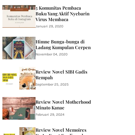
5 Komunitas Pembaca
Buku Yang Aktif Nyebarin
Virus Membaca
Januari 29, 2020
Himne Bunga-bunga di
Ladang Kumpulan Cerpen
November 04, 2020
Review Novel SIBI Gadis
Rempah
September 25, 2025
Review Novel Motherhood
Minato Kanae
Februari 29, 2024
Review Novel Memoires