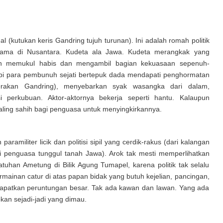
 (kutukan keris Gandring tujuh turunan). Ini adalah romah politik
rtama di Nusantara. Kudeta ala Jawa. Kudeta merangkak yang
n memukul habis dan mengambil bagian kekuasaan sepenuh-
 tapi para pembunuh sejati bertepuk dada mendapati penghormatan
(Gerakan Gandring), menyebarkan syak wasangka dari dalam,
erkubuan. Aktor-aktornya bekerja seperti hantu. Kalaupun
aling sahih bagi penguasa untuk menyingkirkannya.
ramiliter licik dan politisi sipil yang cerdik-rakus (dari kalangan
i penguasa tunggul tanah Jawa). Arok tak mesti memperlihatkan
tuhan Ametung di Bilik Agung Tumapel, karena politik tak selalu
ermainan catur di atas papan bidak yang butuh kejelian, pancingan,
atkan peruntungan besar. Tak ada kawan dan lawan. Yang ada
pkan sejadi-jadi yang dimau.