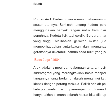
Blurb
Roman Arok Dedes bukan roman mistika-irasional
seutuh-utuhnya. Berkisah tentang kudeta pe
menggunakan banyak tangan untuk kemudia
penuhnya. Kudeta licik tapi cerdik. Berdarah,
yang tinggi. Melibatkan gerakan militer 
memperhadapkan antarkawan dan memanasi p
gerakannya diketahui, namun tiada bukti yang p
Baca Juga "1984"
Arok adalah simpul dari gabungan antara mesin pa
sudra/agrari yang merangkakkan nasib menjad
tangannya yang berlumur darah mengiringi keja
identik dengan perang terbuka. Politik adalah p
ketegaan melempar umpan-umpan untuk mendap
hanya takhta di mana seluruh hasrat bisa diletu