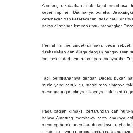
Ametung dikabarkan tidak dapat membaca, t
kepemimpinan. Dia hanya boneka Belakangka 
ketamakan dan keserakahan, tidak perlu ditan
paksa di sebuah lembah untuk menangkar Emas
Perihal ini mengingatkan saya pada sebuah 
dirahasiakan dan dijaga dengan pengawasan s
lagi, selain dari pemerasan para masyarakat Tu
Tapi, pernikahannya dengan Dedes, bukan han
muda yang cantik itu, meski rasa cintanya tak
mengandung anaknya, sikapnya mulai sedikit g
Pada bagian klimaks, pertarungan dan huru-h
bahwa Ametung membawa serta anaknya dala
memang berniat membunuh anaknya, tapi ada 
– kebo ijo – yang meracuni salah satu anaknya.