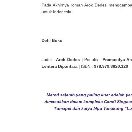
Pada Akhirnya roman Arok Dedes menggambark
untuk Indonesia.
Detil Buku
Judul :
Arok Dedes
| Penulis :
Pramoedya An
Lentera Dipantara
| ISBN :
978.979.3820.129
Materi sejarah yang paling kuat adalah y
dimasukkan dalam kompleks Candi Singasa
Tumapel dan karya Mpu Tanakung “Lub