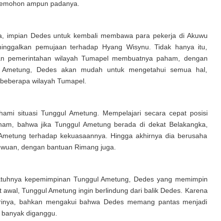
 memohon ampun padanya.
, impian Dedes untuk kembali membawa para pekerja di Akuwu
nggalkan pemujaan terhadap Hyang Wisynu. Tidak hanya itu,
 dan pemerintahan wilayah Tumapel membuatnya paham, dengan
 Ametung, Dedes akan mudah untuk mengetahui semua hal,
i beberapa wilayah Tumapel.
hami situasi Tunggul Ametung. Mempelajari secara cepat posisi
ham, bahwa jika Tunggul Ametung berada di dekat Belakangka,
metung terhadap kekuasaannya. Hingga akhirnya dia berusaha
uwuan, dengan bantuan Rimang juga.
jatuhnya kepemimpinan Tunggul Ametung, Dedes yang memimpin
 awal, Tunggul Ametung ingin berlindung dari balik Dedes. Karena
irinya, bahkan mengakui bahwa Dedes memang pantas menjadi
 banyak diganggu.