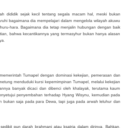
 dididik sejak kecil tentang segala macam hal, meski bukan
aruhi bagaimana dia mempelajari dalam mengelola wilayah akuwu
i huru-hara. Bagaimana dia tetap menjalin hubungan dengan baik
ktian, bahwa kecantikannya yang termasyhur bukan hanya alasan
ya.
 memerintah Tumapel dengan dominasi kekejian, pemerasan dan
etung menduduki kursi kepemimpinan Tumapel, melalui kekejian
hannya banyak dicaci dan dibenci oleh khalayak, terutama kaum
enyetujui penyembahan terhadap Hyang Wisynu, kemudian pada
 bukan saja pada para Dewa, tapi juga pada arwah leluhur dan
sedikit pun darah brahmani atau ksatria dalam dirinya. Bahkan,