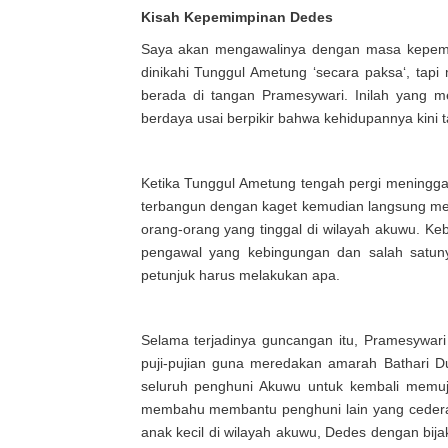
Kisah Kepemimpinan Dedes
Saya akan mengawalinya dengan masa kepemi
dinikahi Tunggul Ametung ‘secara paksa‘, tap
berada di tangan Pramesywari. Inilah yang m
berdaya usai berpikir bahwa kehidupannya kini ta
Ketika Tunggul Ametung tengah pergi meningg
terbangun dengan kaget kemudian langsung m
orang-orang yang tinggal di wilayah akuwu. Ke
pengawal yang kebingungan dan salah satu
petunjuk harus melakukan apa.
Selama terjadinya guncangan itu, Pramesywa
puji-pujian guna meredakan amarah Bathari D
seluruh penghuni Akuwu untuk kembali memuj
membahu membantu penghuni lain yang cedera.
anak kecil di wilayah akuwu, Dedes dengan bi