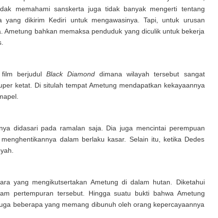
idak memahami sanskerta juga tidak banyak mengerti tentang
yang dikirim Kediri untuk mengawasinya. Tapi, untuk urusan
ya. Ametung bahkan memaksa penduduk yang diculik untuk bekerja
.
film berjudul
Black Diamond
dimana wilayah tersebut sangat
uper ketat. Di situlah tempat Ametung mendapatkan kekayaannya
mapel.
ya didasari pada ramalan saja. Dia juga mencintai perempuan
 menghentikannya dalam berlaku kasar. Selain itu, ketika Dedes
oyah.
ara yang mengikutsertakan Ametung di dalam hutan. Diketahui
m pertempuran tersebut. Hingga suatu bukti bahwa Ametung
juga beberapa yang memang dibunuh oleh orang kepercayaannya