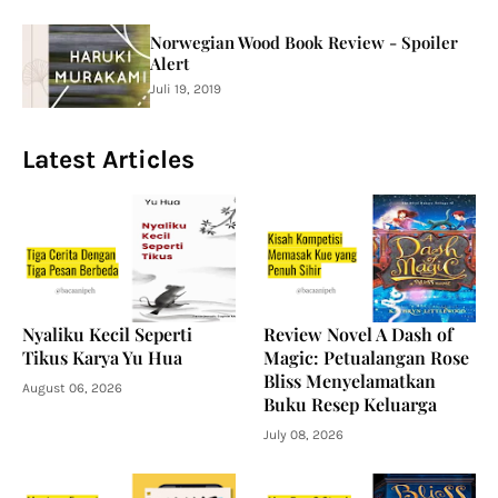
Norwegian Wood Book Review - Spoiler
Alert
Juli 19, 2019
Latest Articles
Nyaliku Kecil Seperti
Review Novel A Dash of
Tikus Karya Yu Hua
Magic: Petualangan Rose
Bliss Menyelamatkan
August 06, 2026
Buku Resep Keluarga
July 08, 2026