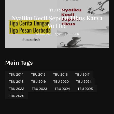
TBU 2026
Nyaliku Kecil Seperti Tikus Karya
Yu Hua
Bacaan Ipeh
-
Agustus 06, 2026
Main Tags
TBU 2014
TBU 2015
TBU 2016
TBU 2017
TBU 2018
TBU 2019
TBU 2020
TBU 2021
TBU 2022
TBU 2023
TBU 2024
TBU 2025
TBU 2026